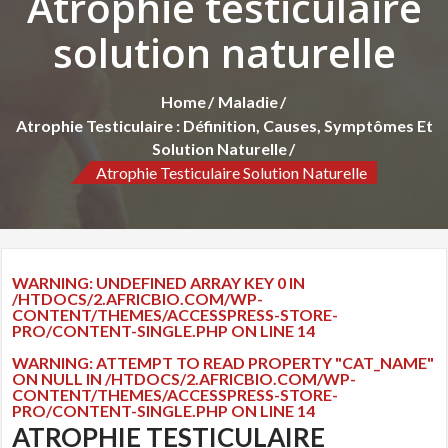
Atrophie testiculaire
solution naturelle
Home
Maladie
Atrophie Testiculaire : Définition, Causes, Symptômes Et
Solution Naturelle
Atrophie Testiculaire Solution Naturelle
WARNING
: UNDEFINED ARRAY KEY 0 IN
/HTDOCS/2.AFRICBIO.COM/WP-
CONTENT/THEMES/ACCESSPRESS-STORE-
PRO/CONTENT-SINGLE.PHP
ON LINE
14
WARNING
: ATTEMPT TO READ PROPERTY "CAT_NAME"
ON NULL IN
/HTDOCS/2.AFRICBIO.COM/WP-
CONTENT/THEMES/ACCESSPRESS-STORE-
PRO/CONTENT-SINGLE.PHP
ON LINE
14
ATROPHIE TESTICULAIRE