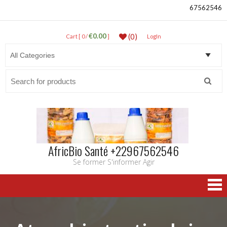
67562546
€0.00
(0)
Cart [ 0 /
]
LogIn
Search
for:
AfricBio Santé +22967562546
Se former S'informer Agir