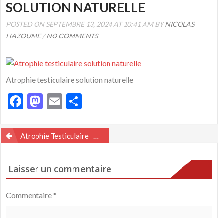
SOLUTION NATURELLE
POSTED ON SEPTEMBRE 13, 2024 AT 10:41 AM BY
NICOLAS
HAZOUME
/
NO COMMENTS
Atrophie testiculaire solution naturelle
Facebook
Mastodon
Email
Partager
Navigation
Atrophie Testiculaire : Définition, Causes, Symptômes Et Solution Naturelle
de
l’article
Laisser un commentaire
Commentaire
*