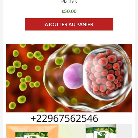
Plantes
ADD WISHLIST
CLIQUEZ POUR VOIR
50.00
€
AJOUTER AU PANIER