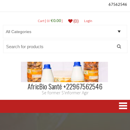
67562546
€0.00
(0)
Cart [ 0 /
]
LogIn
Search
for:
AfricBio Santé +22967562546
Se former S'informer Agir