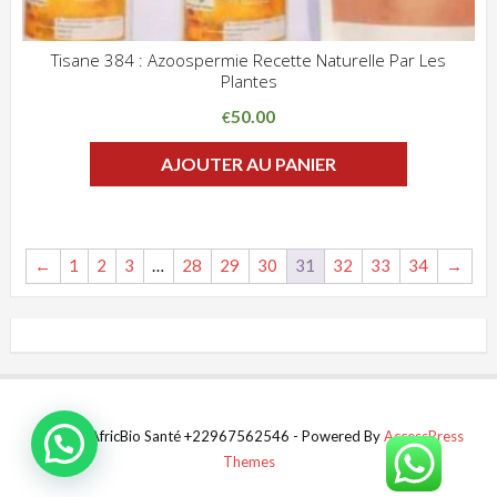
Tisane 384 : Azoospermie Recette Naturelle Par Les
Plantes
ADD WISHLIST
CLIQUEZ POUR VOIR
50.00
€
AJOUTER AU PANIER
←
1
2
3
…
28
29
30
31
32
33
34
→
© 2024 AfricBio Santé +22967562546 - Powered By
AccessPress
Themes