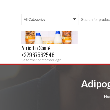
Search
for:
AfricBio Santé
+22967562546
Se former S'informer Agir
Adipog
Ho