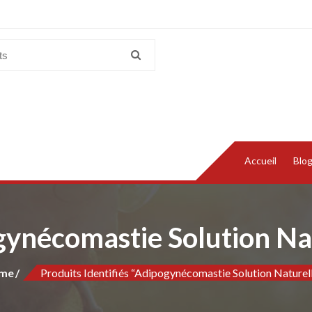
Accueil
Blo
ynécomastie Solution Na
me
Produits Identifiés “Adipogynécomastie Solution Naturel