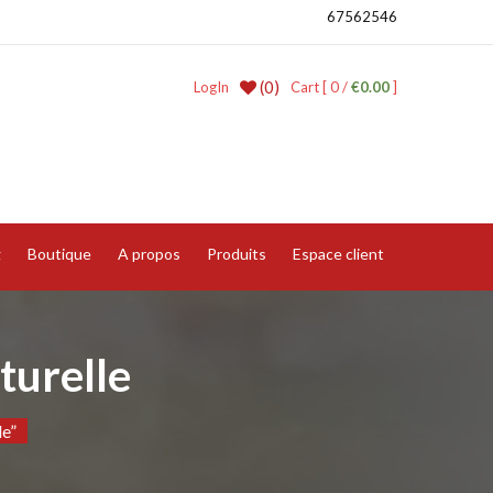
67562546
(0)
LogIn
Cart [ 0 /
€0.00
]
g
Boutique
A propos
Produits
Espace client
turelle
le”