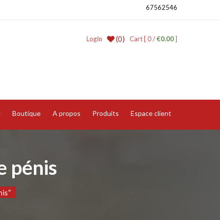
67562546
(0)
LogIn
Cart [ 0 /
€0.00
]
g
Boutique
A propos
Produits
Espace client
e pénis
nis”