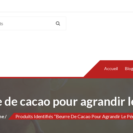
Accueil
Blo
 de cacao pour agrandir l
me
Produits Identifiés “beurre De Cacao Pour Agrandir Le Pé