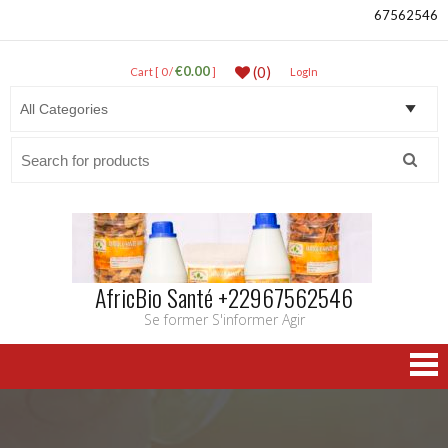
67562546
€0.00
(0)
Cart [ 0 /
]
LogIn
Search
for:
AfricBio Santé +22967562546
Se former S'informer Agir