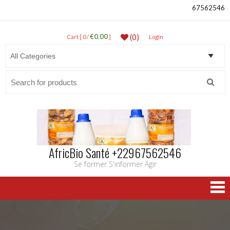
67562546
€0.00
(0)
Cart [ 0 /
]
LogIn
Search
for:
AfricBio Santé +22967562546
Se former S'informer Agir