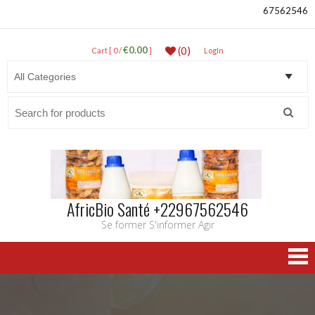
67562546
€0.00
(0)
Cart [ 0 /
]
LogIn
Search
for:
AfricBio Santé +22967562546
Se former S'informer Agir