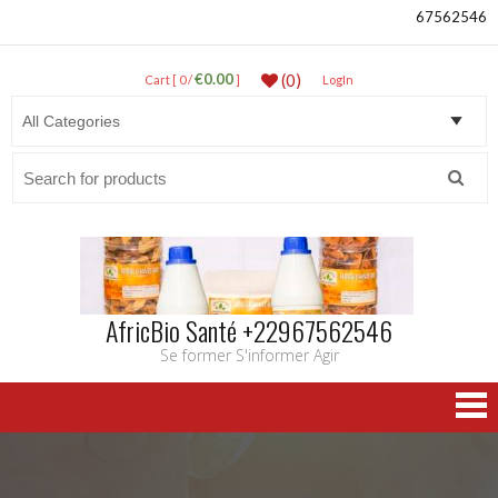
67562546
€0.00
(0)
Cart [ 0 /
]
LogIn
Search
for:
AfricBio Santé +22967562546
Se former S'informer Agir