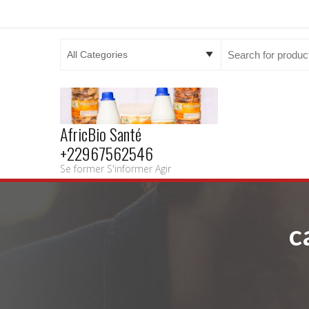
Search
for:
AfricBio Santé
+22967562546
Se former S'informer Agir
c