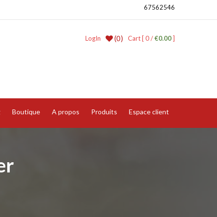
67562546
(0)
LogIn
Cart [ 0 /
€0.00
]
g
Boutique
A propos
Produits
Espace client
er