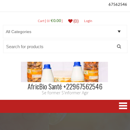
67562546
€0.00
(0)
Cart [ 0 /
]
LogIn
Search
for:
AfricBio Santé +22967562546
Se former S'informer Agir