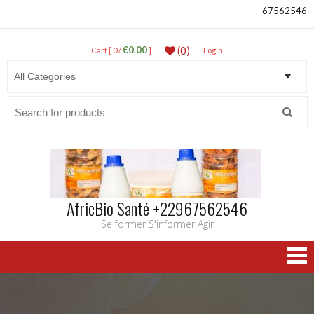
67562546
€0.00
(0)
Cart [ 0 /
]
LogIn
Search
for:
AfricBio Santé +22967562546
Se former S'informer Agir