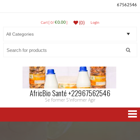
67562546
€0.00
(0)
Cart [ 0 /
]
LogIn
Search
for:
AfricBio Santé +22967562546
Se former S'informer Agir