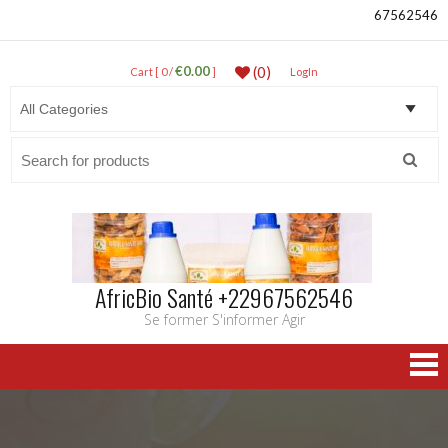
67562546
€0.00
(0)
Cart [ 0 /
]
LogIn
Search
for:
AfricBio Santé +22967562546
Se former S'informer Agir