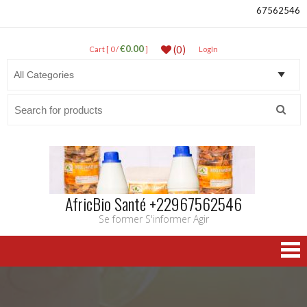
67562546
€0.00
(0)
Cart [ 0 /
]
LogIn
Search
for:
AfricBio Santé +22967562546
Se former S'informer Agir