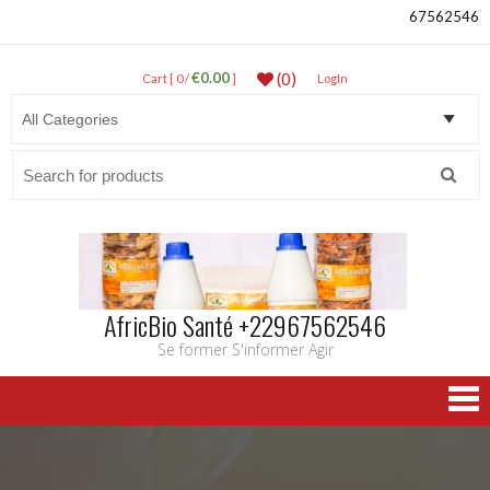
67562546
€0.00
(0)
Cart [ 0 /
]
LogIn
Search
for:
AfricBio Santé +22967562546
Se former S'informer Agir