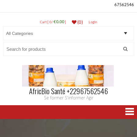
67562546
€0.00
(0)
Cart [ 0 /
]
LogIn
Search
for:
AfricBio Santé +22967562546
Se former S'informer Agir