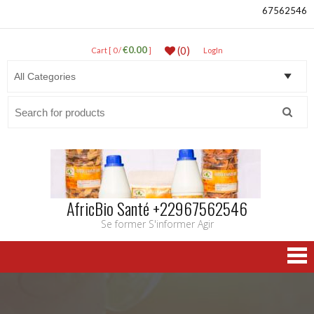
67562546
€0.00
(0)
Cart [ 0 /
]
LogIn
Search
for:
AfricBio Santé +22967562546
Se former S'informer Agir