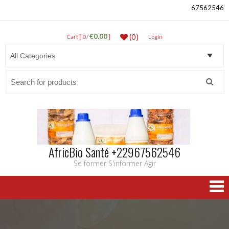
67562546
€0.00
(0)
Cart [ 0 /
]
LogIn
Search
for:
AfricBio Santé +22967562546
Se former S'informer Agir