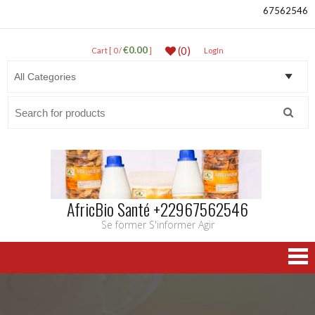
67562546
€0.00
(0)
Cart [ 0 /
]
LogIn
Search
for:
AfricBio Santé +22967562546
Se former S'informer Agir