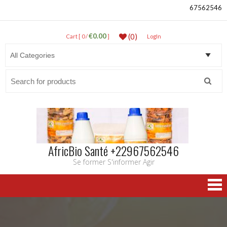
67562546
€0.00
(0)
Cart [ 0 /
]
LogIn
Search
for:
AfricBio Santé +22967562546
Se former S'informer Agir