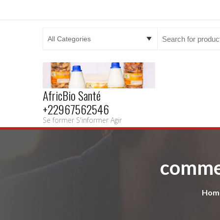
Search
for:
AfricBio Santé
+22967562546
Se former S'informer Agir
comment
Hom