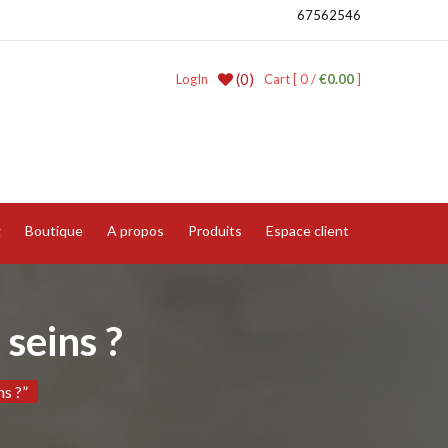
67562546
(0)
LogIn
Cart [ 0 /
€0.00
]
g
Boutique
A propos
Produits
Espace client
 seins ?
ns ?”