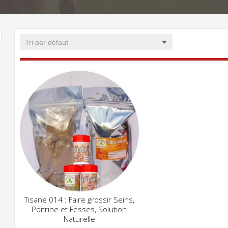
Tisane 014 : Faire grossir Seins,
CLIQUEZ POUR VOIR
Poitrine et Fesses, Solution
ADD WISHLIST
Naturelle