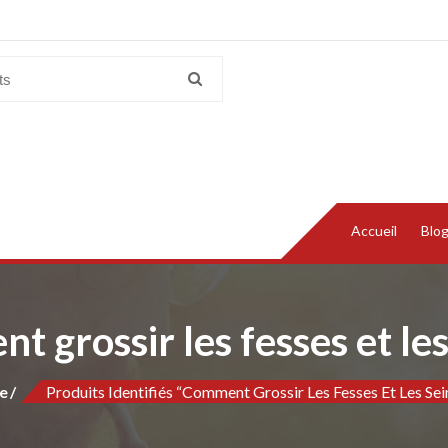
Accueil
Blo
 grossir les fesses et les
e
Produits Identifiés “comment Grossir Les Fesses Et Les Sei