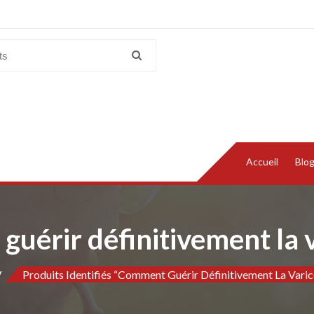
Accueil
Blo
uérir définitivement la 
Produits Identifiés “comment Guérir Définitivement La Varic