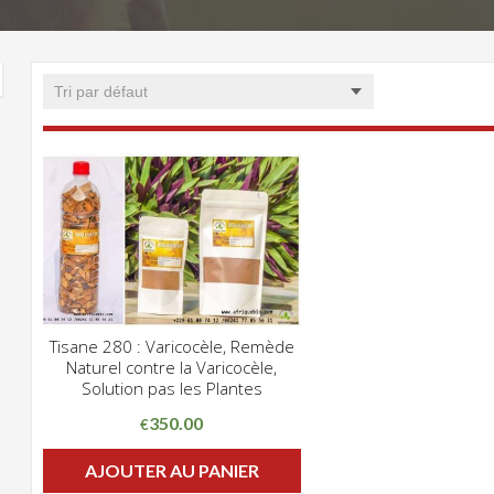
Tisane 280 : Varicocèle, Remède
CLIQUEZ POUR VOIR
Naturel contre la Varicocèle,
ADD WISHLIST
Solution pas les Plantes
350.00
€
AJOUTER AU PANIER