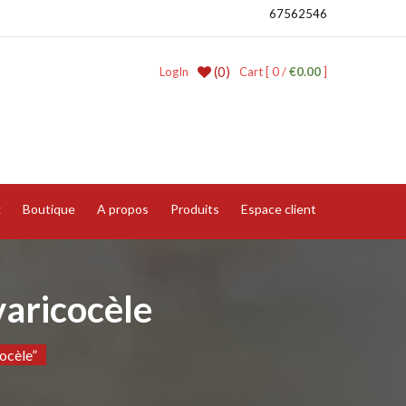
67562546
(0)
LogIn
Cart [ 0 /
€0.00
]
g
Boutique
A propos
Produits
Espace client
varicocèle
ocèle”