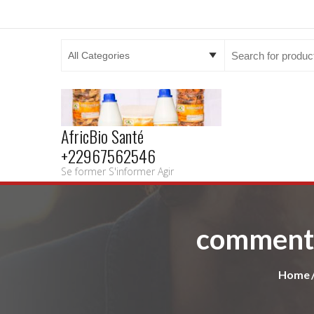
Search
for:
AfricBio Santé
+22967562546
Se former S'informer Agir
comment g
Home