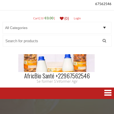
67562546
€0.00
(0)
Cart [ 0 /
]
LogIn
Search
for:
AfricBio Santé +22967562546
Se former S'informer Agir