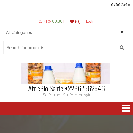
67562546
€0.00
(0)
Cart [ 0 /
]
LogIn
Search
for:
AfricBio Santé +22967562546
Se former S'informer Agir