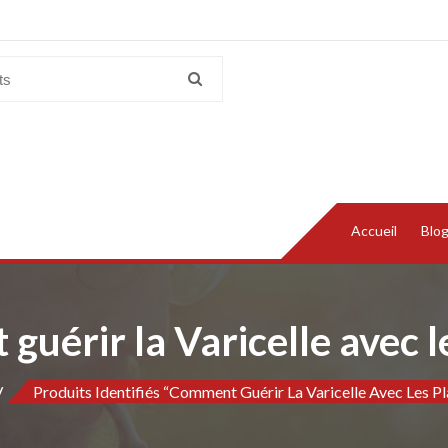
Accueil
Blo
uérir la Varicelle avec l
Produits Identifiés “Comment Guérir La Varicelle Avec Les Pl