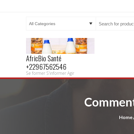
Search
for:
AfricBio Santé
+22967562546
Se former S'informer Agir
Comment g
Home