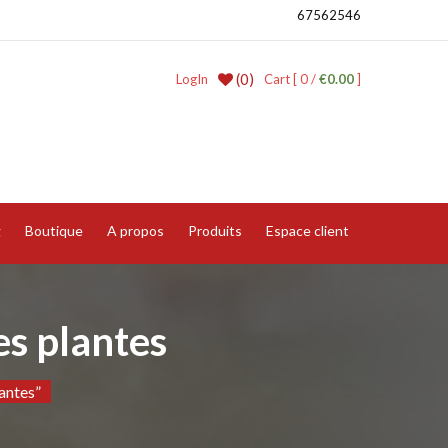
67562546
(0)
LogIn
Cart [ 0 /
€0.00
]
g
Boutique
A propos
Produits
Espace client
es plantes
antes”