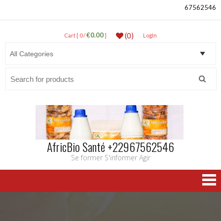
67562546
€0.00
(0)
Cart [ 0 /
]
LogIn
Search
for:
AfricBio Santé +22967562546
Se former S'informer Agir