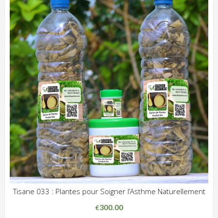
Tisane 033 : Plantes pour Soigner l’Asthme Naturellement
ADD WISHLIST
CLIQUEZ POUR VOIR
300.00
€