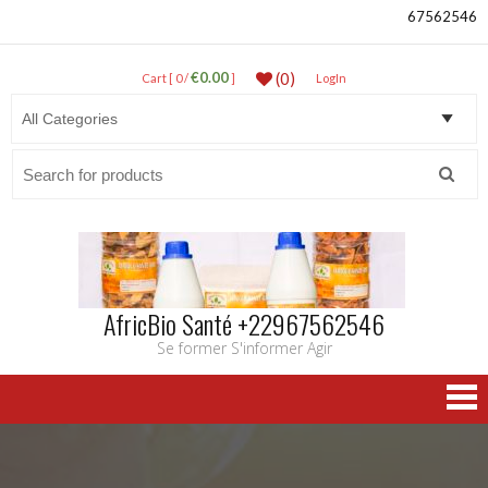
67562546
€0.00
(0)
Cart [ 0 /
]
LogIn
Search
for:
AfricBio Santé +22967562546
Se former S'informer Agir