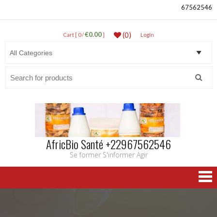
67562546
€0.00
(0)
Cart [ 0 /
]
LogIn
Search
for:
AfricBio Santé +22967562546
Se former S'informer Agir