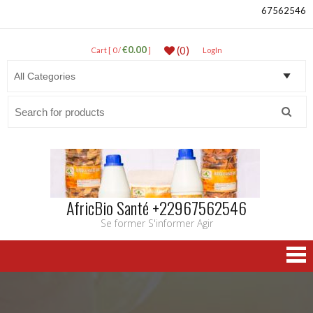
67562546
€0.00
(0)
Cart [ 0 /
]
LogIn
Search
for:
AfricBio Santé +22967562546
Se former S'informer Agir