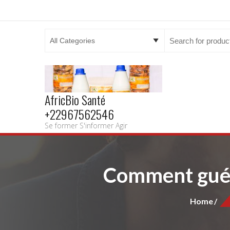
Search
for:
AfricBio Santé
+22967562546
Se former S'informer Agir
Comment guéri
Home