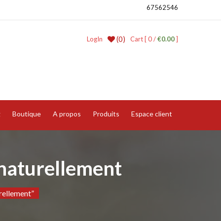
67562546
(0)
LogIn
Cart [ 0 /
€0.00
]
g
Boutique
A propos
Produits
Espace client
 naturellement
rellement”