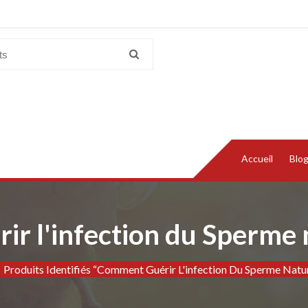
Accueil
Blo
r l'infection du Sperme
Produits Identifiés “Comment Guérir L'infection Du Sperme Natu