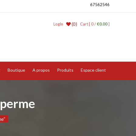
67562546
(0)
LogIn
Cart [ 0 /
€0.00
]
g
Boutique
A propos
Produits
Espace client
 Sperme
me”