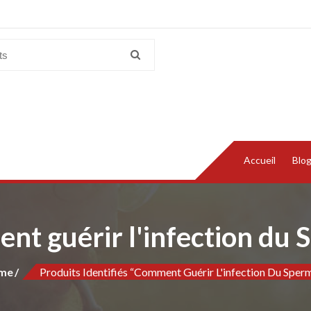
Accueil
Blo
t guérir l'infection du
me
Produits Identifiés “Comment Guérir L'infection Du Sper