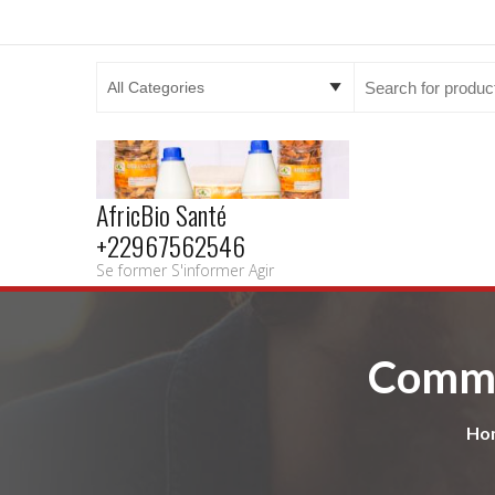
Search
for:
AfricBio Santé
+22967562546
Se former S'informer Agir
Commen
Ho