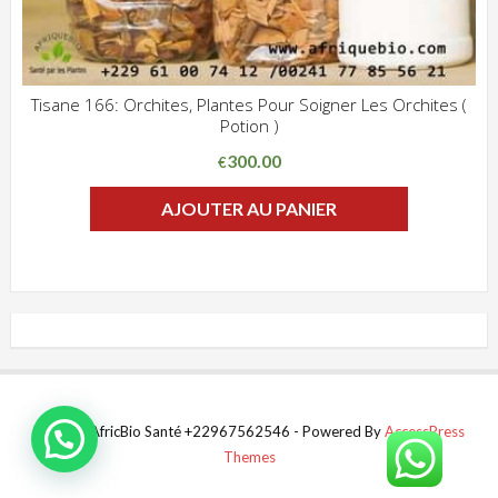
Tisane 166: Orchites, Plantes Pour Soigner Les Orchites (
Potion )
ADD WISHLIST
CLIQUEZ POUR VOIR
300.00
€
AJOUTER AU PANIER
© 2022 AfricBio Santé +22967562546 - Powered By
AccessPress
Themes