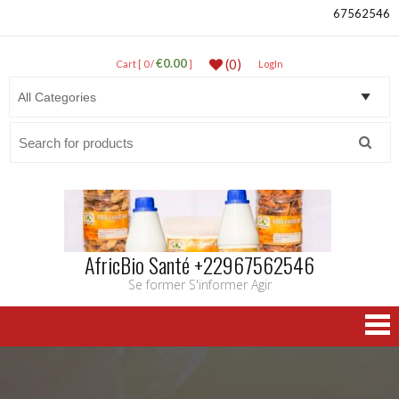
67562546
€0.00
(0)
Cart [ 0 /
]
LogIn
Search
for:
AfricBio Santé +22967562546
Se former S'informer Agir