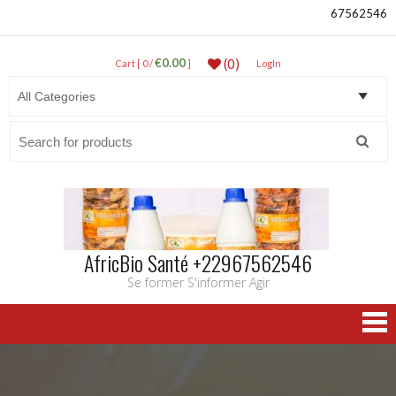
67562546
€0.00
(0)
Cart [ 0 /
]
LogIn
Search
for:
AfricBio Santé +22967562546
Se former S'informer Agir