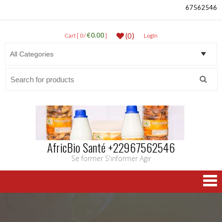
67562546
€0.00
(0)
Cart [ 0 /
]
LogIn
Search
for:
AfricBio Santé +22967562546
Se former S'informer Agir