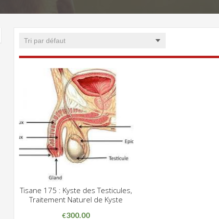
Tisane 175 : Kyste des Testicules,
CLIQUEZ POUR VOIR
Traitement Naturel de Kyste
ADD WISHLIST
300.00
€