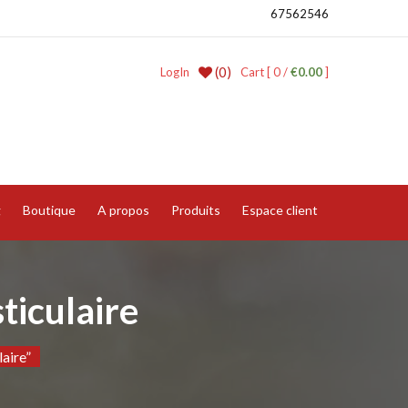
67562546
(0)
LogIn
Cart [ 0 /
€0.00
]
g
Boutique
A propos
Produits
Espace client
ticulaire
aire”