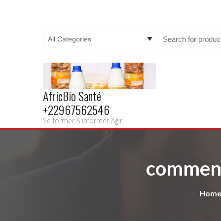
Search
for:
AfricBio Santé
+22967562546
Se former S'informer Agir
comment 
Hom