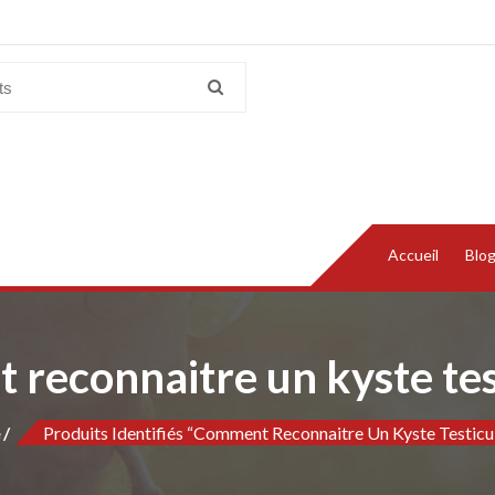
Accueil
Blo
reconnaitre un kyste tes
e
Produits Identifiés “comment Reconnaitre Un Kyste Testicul