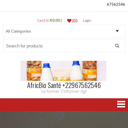
67562546
€0.00
(0)
Cart [ 0 /
]
LogIn
Search
for:
AfricBio Santé +22967562546
Se former S'informer Agir