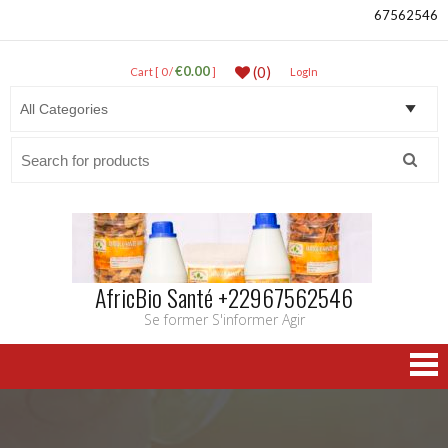
67562546
€0.00
(0)
Cart [ 0 /
]
LogIn
Search
for:
AfricBio Santé +22967562546
Se former S'informer Agir