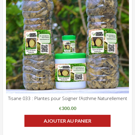
Tisane 033 : Plantes pour Soigner l’Asthme Naturellement
ADD WISHLIST
CLIQUEZ POUR VOIR
300.00
€
AJOUTER AU PANIER