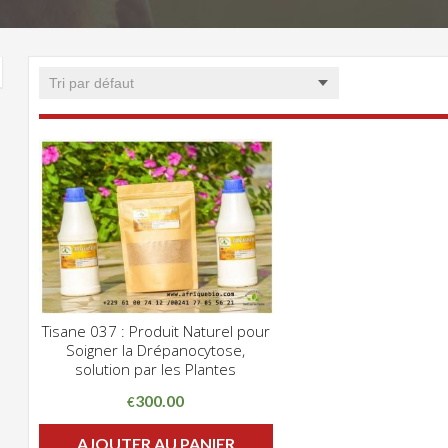
Tisane 037 : Produit Naturel pour
CLIQUEZ POUR VOIR
Soigner la Drépanocytose,
ADD WISHLIST
solution par les Plantes
300.00
€
AJOUTER AU PANIER