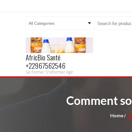
Search
for:
AfricBio Santé
+22967562546
Se former S'informer Agir
Comment soi
Home