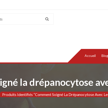
Accueil
Blo
gné la drépanocytose avec
Produits Identifiés “Comment Soigné La Drépanocytose Avec Les