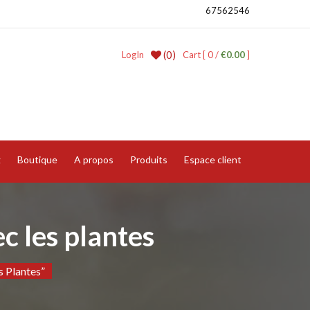
67562546
(0)
LogIn
Cart [ 0 /
€0.00
]
g
Boutique
A propos
Produits
Espace client
 les plantes
 Plantes”