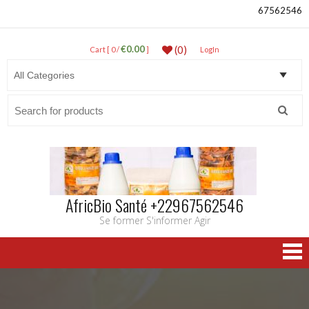
67562546
€0.00
(0)
Cart [ 0 /
]
LogIn
Search
for:
AfricBio Santé +22967562546
Se former S'informer Agir