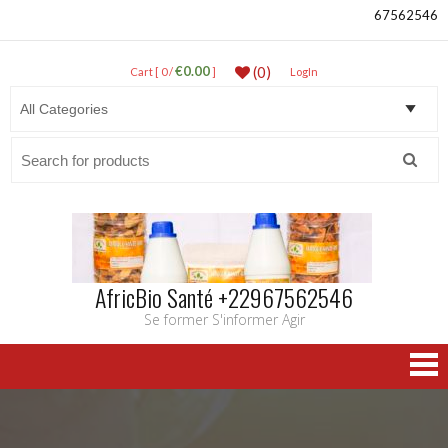
67562546
€0.00
(0)
Cart [ 0 /
]
LogIn
Search
for:
AfricBio Santé +22967562546
Se former S'informer Agir