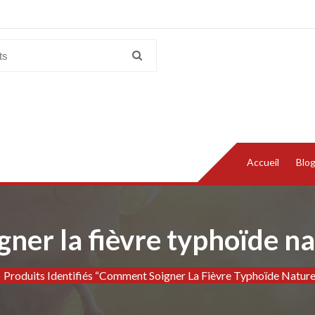
Accueil
Blo
ner la fièvre typhoïde na
Produits Identifiés “Comment Soigner La Fièvre Typhoïde Nature