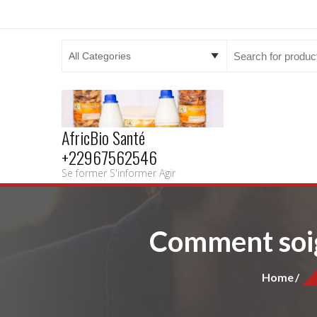
Search
for:
AfricBio Santé
+22967562546
Se former S'informer Agir
Comment soig
Home