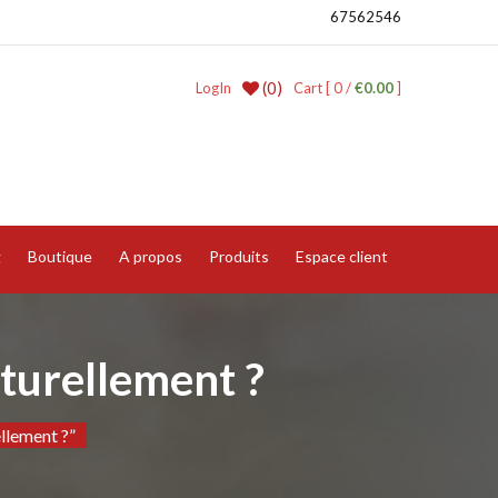
67562546
(0)
LogIn
Cart [ 0 /
€0.00
]
g
Boutique
A propos
Produits
Espace client
turellement ?
llement ?”