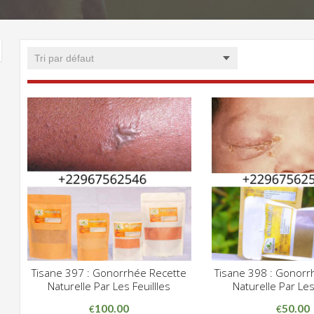
Tisane 397 : Gonorrhée Recette
Tisane 398 : Gonorr
CLIQUEZ POUR VOIR
CLIQUE
Naturelle Par Les Feuillles
Naturelle Par Le
ADD WISHLIST
ADD WISHLIST
100.00
50.00
€
€