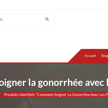
Accueil
Blo
gner la gonorrhée avec l
Produits Identifiés “Comment Soigner La Gonorrhée Avec Les Pl