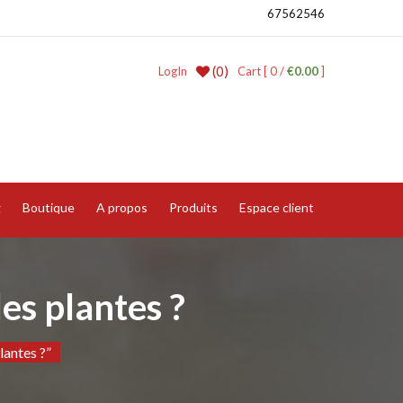
67562546
(0)
LogIn
Cart [ 0 /
€0.00
]
g
Boutique
A propos
Produits
Espace client
es plantes ?
antes ?”