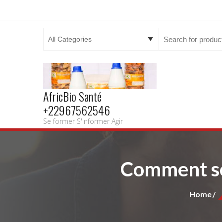
Search
for:
AfricBio Santé
+22967562546
Se former S'informer Agir
Comment soi
Home