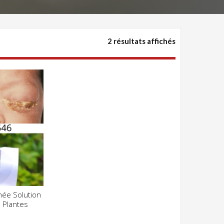
2 résultats affichés
hée Solution
Z POUR VOIR
s Plantes