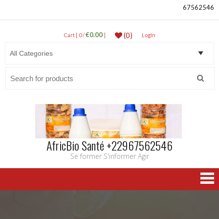
67562546
€0.00
(0)
Cart [ 0 /
]
LogIn
Search
for:
AfricBio Santé +22967562546
Se former S'informer Agir