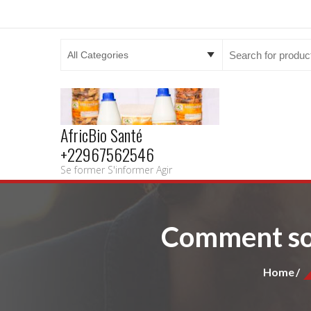
Search
for:
AfricBio Santé
+22967562546
Se former S'informer Agir
Comment soig
Home