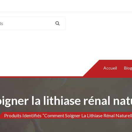
Accueil
Blo
ner la lithiase rénal na
Produits Identifiés “Comment Soigner La Lithiase Rénal Naturel