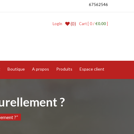
67562546
(0)
LogIn
Cart [ 0 /
€0.00
]
g
Boutique
A propos
Produits
Espace client
turellement ?
lement ?”