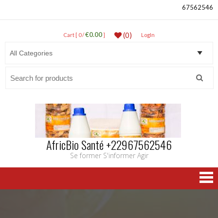
67562546
€0.00
(0)
Cart [ 0 /
]
LogIn
Search
for:
AfricBio Santé +22967562546
Se former S'informer Agir