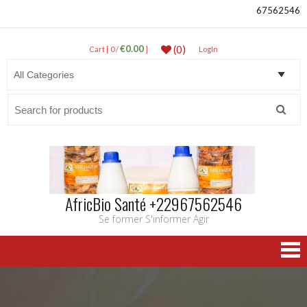
67562546
€0.00
(0)
Cart [ 0 /
]
LogIn
Search
for:
AfricBio Santé +22967562546
Se former S'informer Agir