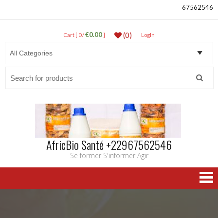
67562546
€0.00
(0)
Cart [ 0 /
]
LogIn
Search
for:
AfricBio Santé +22967562546
Se former S'informer Agir