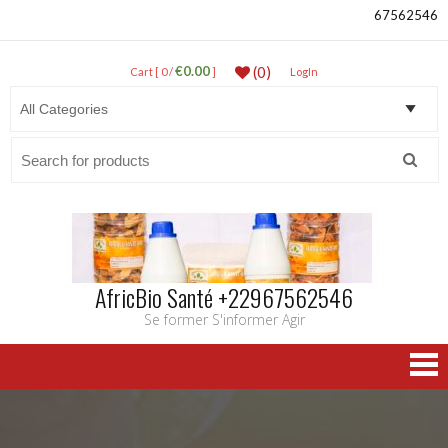
67562546
€0.00
(0)
Cart [ 0 /
]
LogIn
Search
for:
AfricBio Santé +22967562546
Se former S'informer Agir