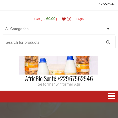
67562546
€0.00
(0)
Cart [ 0 /
]
LogIn
Search
for:
AfricBio Santé +22967562546
Se former S'informer Agir