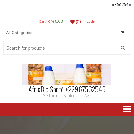
67562546
€0.00
(0)
Cart [ 0 /
]
LogIn
Search
for:
AfricBio Santé +22967562546
Se former S'informer Agir